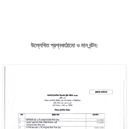
উল্লেখিত
প্রশ্নকাঠামো
ও
মান
বন্টন
: