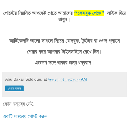
পোস্টের
নিয়মিত
আপডেট
পেতে
আমাদের
‘‘
ফেসবুক
পেজে
”
লাইক
দিয়ে
।
রাখুন
আর্টিকেলটি
ভালো
লাগলে
নিচের
ফেসবুক
,
টুইটার
বা
গুগল
প্লাসে
।
শেয়ার
করে
আপনার
টাইমলাইনে
রেখে
দিন
।
এতক্ষণ
সঙ্গে
থাকার
জন্য
ধন্যবাদ
Abu Bakar Siddique.
at
৯/২০/২০২৫ ০৮:১৮:০০ AM
শেয়ার করুন
কোন মন্তব্য নেই:
একটি মন্তব্য পোস্ট করুন