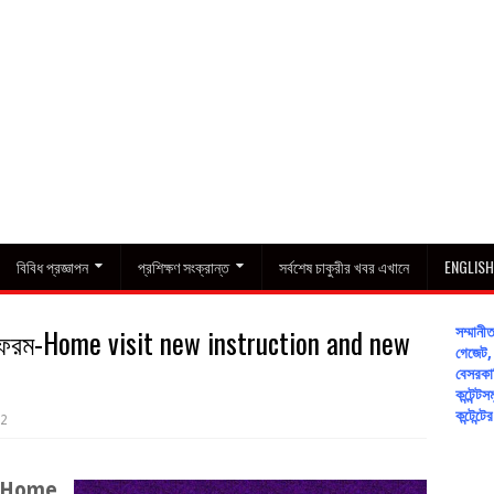
বিবিধ প্রজ্ঞাপন
প্রশিক্ষণ সংক্রান্ত
সর্বশেষ চাকুরীর খবর এখানে
ENGLIS
ুন ফরম-Home visit new instruction and new
সম্মান
গেজেট, 
বেসরকার
কন্টেন
কন্টেন্
2
Home