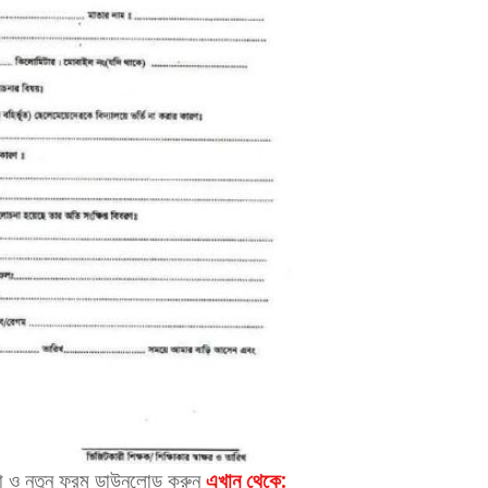
শণা ও নতুন ফরম ডাউনলোড
করুন
এখান
থেকে
: