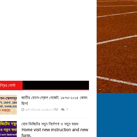
প্রিয় পোস্ট
জাতীয় বেতন-স্কেল গেজেট: ১৯৭৩-২০১৫ কেমন
ছিল!
৫/০৭/২০১৯ ১২:১৪:০০ PM
7
হোম ভিজিটের নতুন নির্দেশণা ও নতুন ফরম-
Home visit new instruction and new
form.