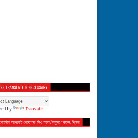
SE TRANSLATE IF NECESSARY
red by
Translate
 পোস্টের আপডেট পেতে আপনিও ফলো/অনুসরণ করুন, প্লিজ