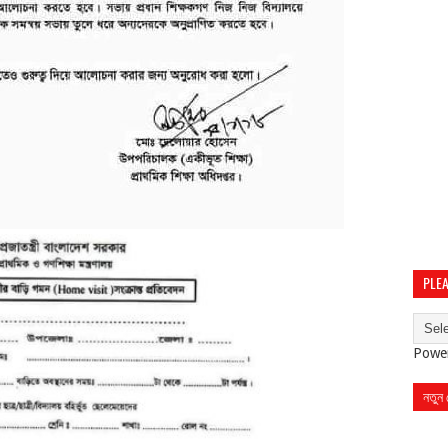
PLEA
Powe
নতুন