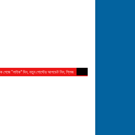
ুক পেজে “লাইক” দিন, নতুন পোস্টের আপডেট নিন, প্লিজ