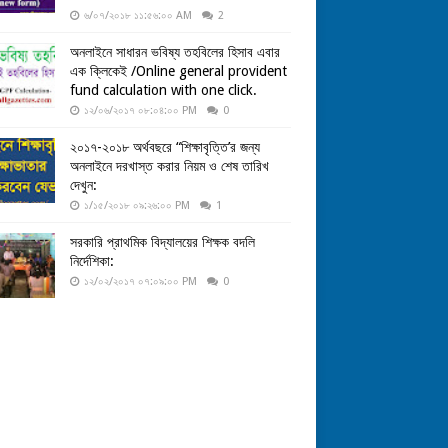
৬/০৭/২০১৮ ১১:৫৬:০০ AM
2
অনলাইনে সাধারন ভবিষ্য তহবিলের হিসাব এবার
এক ক্লিকেই /Online general provident
fund calculation with one click.
১২/০৬/২০১৭ ০৮:০৪:০০ PM
0
২০১৭-২০১৮ অর্থবছরে “শিক্ষাবৃত্তি’র জন্য
অনলাইনে দরখাস্ত করার নিয়ম ও শেষ তারিখ
দেখুন:
১/১৫/২০১৮ ০৯:২৬:০০ PM
1
সরকারি প্রাথমিক বিদ্যালয়ের শিক্ষক বদলি
নির্দেশিকা:
১২/০২/২০১৭ ০৭:০৯:০০ PM
0