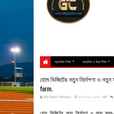
প্রাথমিক শিক্ষা
মাধ্যমিক ও উচ্চ শিক্ষা
হোম ভিজিটের নতুন নির্দেশণা ও নত
form.
Abu Bakar Siddique.
৬/০৭/২০১৮ ১১:৫৬:০০ AM
হোম ভিজিটের নতুন নির্দেশণা ও নতুন ফরম-