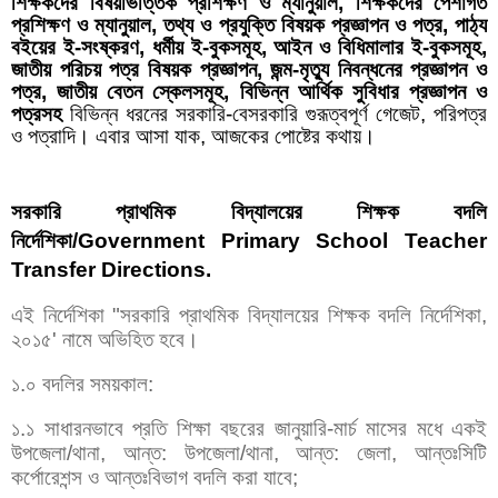
শিক্ষকদের বিষয়ভিত্তিক প্রশিক্ষণ ও ম্যানুয়াল, শিক্ষকদের পেশাগত
প্রশিক্ষণ ও ম্যানুয়াল,
তথ্য ও প্রযুক্তি বিষয়ক প্রজ্ঞাপন ও পত্র,
পাঠ্য
বইয়ের ই-সংষ্করণ, ধর্মীয় ই-বুকসমূহ, আইন ও বিধিমালার ই-বুকসমূহ,
জাতীয় পরিচয় পত্র বিষয়ক প্রজ্ঞাপন, জন্ম-মৃত্যু নিবন্ধনের প্রজ্ঞাপন ও
পত্র, জাতীয় বেতন স্কেলসমূহ, বিভিন্ন আর্থিক সুবিধার প্রজ্ঞাপন ও
পত্রসহ
বিভিন্ন ধরনের সরকারি-বেসরকারি গুরূত্বপূর্ণ গেজেট, পরিপত্র
ও পত্রাদি। এবার আসা যাক, আজকের পোষ্টের কথায়।
সরকারি প্রাথমিক বিদ্যালয়ের শিক্ষক বদলি
নির্দেশিকা/Government Primary School Teacher
Transfer Directions.
এই নির্দেশিকা "সরকারি প্রাথমিক বিদ্যালয়ের শিক্ষক বদলি নির্দেশিকা,
২০১৫' নামে অভিহিত হবে।
১.০ বদলির সময়কাল:
১.১ সাধারনভাবে প্রতি শিক্ষা বছরের জানুয়ারি-মার্চ মাসের মধে একই
উপজেলা/থানা, আন্ত: উপজেলা/থানা, আন্ত: জেলা, আন্তঃসিটি
কর্পোরেশন্স ও আন্তঃবিভাগ বদলি করা যাবে;