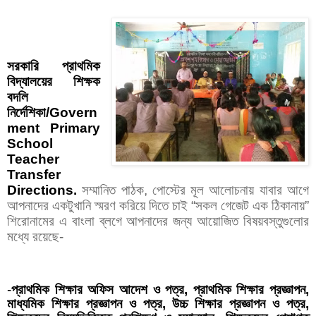
সরকারি প্রাথমিক
বিদ্যালয়ের শিক্ষক
বদলি
নির্দেশিকা/Govern
ment Primary
School
Teacher
Transfer
Directions.
সম্মানিত পাঠক, পোস্টের মূল আলোচনায় যাবার আগে
আপনাদের একটুখানি স্মরণ করিয়ে দিতে চাই “সকল গেজেট এক ঠিকানায়”
শিরোনামের এ বাংলা ব্লগে আপনাদের জন্য আয়োজিত বিষয়বস্তুগুলোর
মধ্যে রয়েছে-
-
প্রাথমিক শিক্ষার অফিস আদেশ ও পত্র, প্রাথমিক শিক্ষার প্রজ্ঞাপন,
মাধ্যমিক শিক্ষার প্রজ্ঞাপন ও পত্র, উচ্চ শিক্ষার প্রজ্ঞাপন ও পত্র,