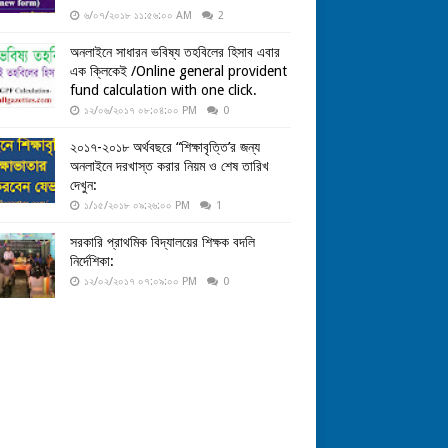
৬/০৭/২০১৮ ১১:৫৬:০০ AM
2
অনলাইনে সাধারন ভবিষ্য তহবিলের হিসাব এবার
এক ক্লিকেই /Online general provident
fund calculation with one click.
১২/০৬/২০১৭ ০৮:০৪:০০ PM
0
২০১৭-২০১৮ অর্থবছরে “শিক্ষাবৃত্তি’র জন্য
অনলাইনে দরখাস্ত করার নিয়ম ও শেষ তারিখ
দেখুন:
১/১৫/২০১৮ ০৯:২৬:০০ PM
1
সরকারি প্রাথমিক বিদ্যালয়ের শিক্ষক বদলি
নির্দেশিকা:
১২/০২/২০১৭ ০৭:০৯:০০ PM
0