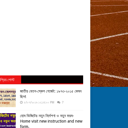
প্রিয় পোস্ট
জাতীয় বেতন-স্কেল গেজেট: ১৯৭৩-২০১৫ কেমন
ছিল!
৫/০৭/২০১৯ ১২:১৪:০০ PM
7
হোম ভিজিটের নতুন নির্দেশণা ও নতুন ফরম-
Home visit new instruction and new
form.