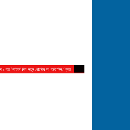
ুক পেজে “লাইক” দিন, নতুন পোস্টের আপডেট নিন, প্লিজ