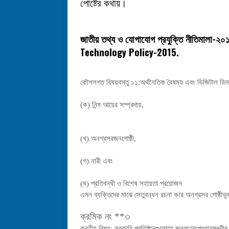
পোষ্টের কথায়।
-
জাতীয়
তথ্য
ও
যোগাযোগ
প্রযুক্তি
নীতিমালা
২০
Technology Policy-2015.
কৌশলগত বিষয়বস্তু ১১:অর্থনৈতিক বৈষম্য এবং ডিজিটাল ডি
(ক) নিন্ম আয়ের সম্প্রদায়,
(খ) অনগ্রসরজনগোষ্ঠী,
(গ) নারী এবং
(ঘ) প্রতিবন্ধী ও বিশেষ সহায়তা প্রয়োজন
এমন ব্যক্তিদের মাঝে সেতুবন্ধন রচনা করে অনগ্রসর গোষ্ঠীভু
ক্রমিক নং **৩
করণীয় বিষয়: সরকারি প্রতিষ্ঠানগুলোতে জনগণের|প্রধানমন্ত্র