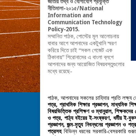
জাতীয়
তথ্য
ও
যোগাযোগ
প্রযুক্তি
নীতিমালা
-
২০১৫
/National
Information and
Communication Technology
Policy-2015.
সম্মানিত পাঠক, পোস্টের মূল আলোচনায়
যাবার আগে আপনাদের একটুখানি স্মরণ
করিয়ে দিতে চাই “সকল গেজেট এক
ঠিকানায়” শিরোনামের এ বাংলা ব্লগে
আপনাদের জন্য আয়োজিত বিষয়বস্তুগুলোর
মধ্যে রয়েছে-
পাঠক, আপনাদের সকলের চাহিদার প্রতি লক্ষ্য
পত্র, প্রাথমিক শিক্ষার প্রজ্ঞাপন, মাধ্যমিক শিক
বিষয়ভিত্তিক প্রশিক্ষণ ও ম্যানুয়াল, শিক্ষকদের 
ও পত্র,
পাঠ্য বইয়ের ই-সংষ্করণ, ধর্মীয় ই-বু
প্রজ্ঞাপন, জন্ম-মৃত্যু নিবন্ধনের প্রজ্ঞাপন ও 
পত্রসহ
বিভিন্ন ধরনের সরকারি-বেসরকারি গুর