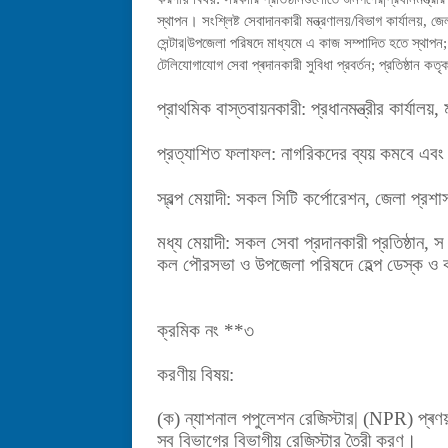
স্থাপন। সংশ্লিষ্ট সেবাদানকারী মন্ত্রণালয়/বিভাগ কাৰ্যালয়, 
সেন্টার|উপজেলা পরিষদে মাধ্যমে এ কাজ সম্পাদিত হতে স্থাপন;
টেলিযোগাযোগ সেবা প্ৰদানকারী সুবিধা প্রবর্তন; প্রতিষ্ঠান কতৃক
প্রাথমিক
বাস্তবায়নকারী: প্রধানমন্ত্রীর কার্যালয়
প্রত্যাশিত ফলাফল: নাগরিকদের ব্যয় কমবে এবং
স্বল্প মেয়াদী: সকল সিটি কর্পোরেশন, জেলা প্রশা
মধ্য মেয়াদী: সকল সেবা প্রদানকারী প্রতিষ্ঠান, স
কল পৌরসভা ও উপজেলা পরিষদে হেল্প ডেস্ক ও কল
ক্রমিক নং **৩
করণীয় বিষয়:
(ক) ন্যাশনাল পপুলেশন রেজিস্টার| (NPR) প্
স্ব বিভাগের বিভাগীয় রেজিস্টার তৈরী করণ।