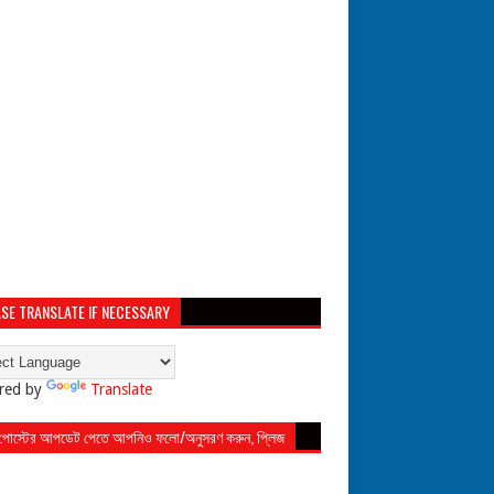
SE TRANSLATE IF NECESSARY
red by
Translate
 পোস্টের আপডেট পেতে আপনিও ফলো/অনুসরণ করুন, প্লিজ