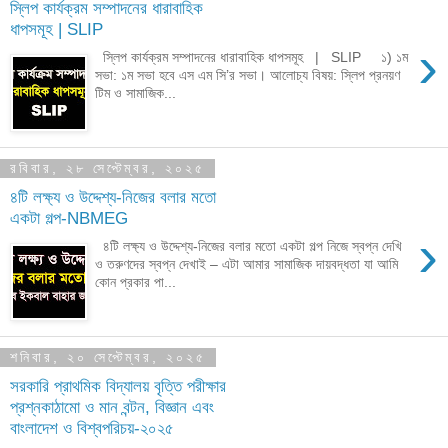
স্লিপ কার্যক্রম সম্পাদনের ধারাবাহিক
ধাপসমূহ | SLIP
›
স্লিপ কার্যক্রম সম্পাদনের ধারাবাহিক ধাপসমূহ | SLIP ১) ১ম
সভা: ১ম সভা হবে এস এম সি’র সভা। আলোচ্য বিষয়: স্লিপ প্রনয়ণ
টিম ও সামাজিক...
রবিবার, ২৮ সেপ্টেম্বর, ২০২৫
৪টি লক্ষ্য ও উদ্দেশ্য-নিজের বলার মতো
একটা গল্প-NBMEG
›
৪টি লক্ষ্য ও উদ্দেশ্য-নিজের বলার মতো একটা গল্প নিজে স্বপ্ন দেখি
ও তরুণদের স্বপ্ন দেখাই – এটা আমার সামাজিক দায়বদ্ধতা যা আমি
কোন প্রকার পা...
শনিবার, ২০ সেপ্টেম্বর, ২০২৫
সরকারি প্রাথমিক বিদ্যালয় বৃত্তি পরীক্ষার
প্রশ্নকাঠামো ও মান বন্টন, বিজ্ঞান এবং
বাংলাদেশ ও বিশ্বপরিচয়-২০২৫