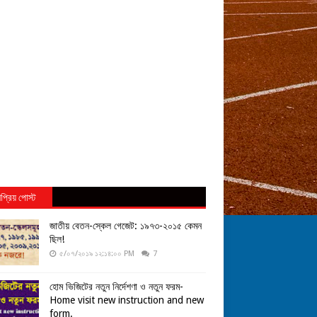
প্রিয় পোস্ট
জাতীয় বেতন-স্কেল গেজেট: ১৯৭৩-২০১৫ কেমন
ছিল!
৫/০৭/২০১৯ ১২:১৪:০০ PM
7
হোম ভিজিটের নতুন নির্দেশণা ও নতুন ফরম-
Home visit new instruction and new
form.