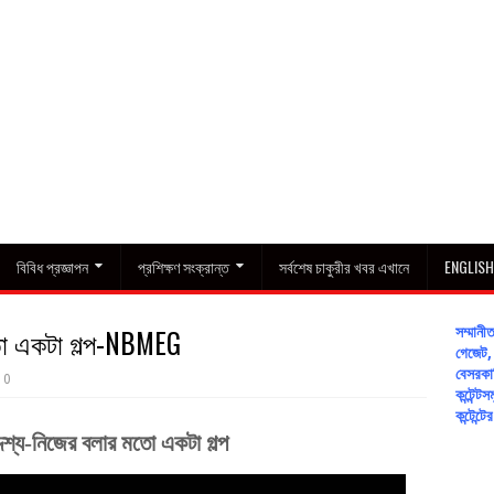
বিবিধ প্রজ্ঞাপন
প্রশিক্ষণ সংক্রান্ত
সর্বশেষ চাকুরীর খবর এখানে
ENGLIS
মতো একটা গল্প-NBMEG
সম্মান
গেজেট, 
বেসরকার
0
কন্টেন
কন্টেন্
্দেশ্য-নিজের বলার মতো একটা গল্প