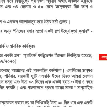
ৎ
করে বিনামূল্যে প্রশিক্ষণ প্রদান অর্থা
একজন ইয়ুথকে
্রদান এবং ৬৪ জেলায় ও ৫০ দেশে উদ্যোক্তা মিট আপ ও
স ও একজন ভালোমানুষ হয়ে উঠার চর্চা কেন্দ্র।
ীদের জন্য “নিজের বলার মতো একটা গল্প উদ্যোক্তা ক্লাব” -
য়ার্ক ও মানবিক কার্যক্রম
কটা গল্প” প্লাটফর্ম ফাউন্ডেশন হিসেবে নিবন্ধিত হয়েছে,
ফেসব
৩৯৯/২০২০)
ে চলেছে আমাদের এই অনলাইন কর্মশালা। একদিনের জন্যও
বার, শনিবার, সরকারী ছুটি এমনকি ঈদের দিনও আমরা সেশান
ত লম্বা এবং টানা ৯০ দিনের এক একটা ব্যাচ ও টানা ৪ বছর
নদিন করেনি। এবং বাংলাদেশে প্রথম বারের মতো “সাপ্তাহিক
ে।
ে বাস্তবায়ন করতে হয় তা শিখিয়েছি টানা ৯০ দিন ধরে এক একটি