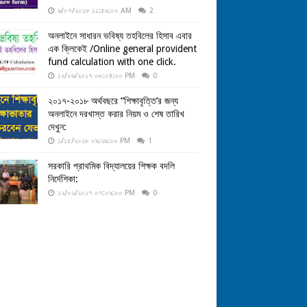
৬/০৭/২০১৮ ১১:৫৬:০০ AM
2
অনলাইনে সাধারন ভবিষ্য তহবিলের হিসাব এবার
এক ক্লিকেই /Online general provident
fund calculation with one click.
১২/০৬/২০১৭ ০৮:০৪:০০ PM
0
২০১৭-২০১৮ অর্থবছরে “শিক্ষাবৃত্তি’র জন্য
অনলাইনে দরখাস্ত করার নিয়ম ও শেষ তারিখ
দেখুন:
১/১৫/২০১৮ ০৯:২৬:০০ PM
1
সরকারি প্রাথমিক বিদ্যালয়ের শিক্ষক বদলি
নির্দেশিকা:
১২/০২/২০১৭ ০৭:০৯:০০ PM
0