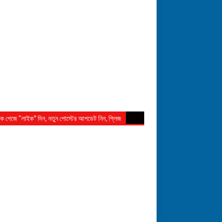
ুক পেজে “লাইক” দিন, নতুন পোস্টের আপডেট নিন, প্লিজ