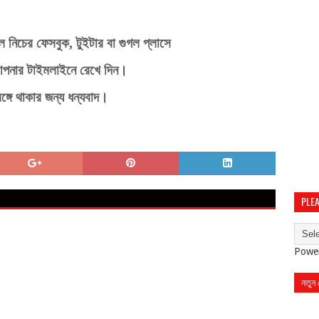
ে
নিচের
ফেসবুক
,
টুইটার
বা
গুগল
প্লাসে
।
পনার
টাইমলাইনে
রেখে
দিন
।
ঙ্গে
থাকার
জন্য
ধন্যবাদ
PLEA
Powe
নতুন