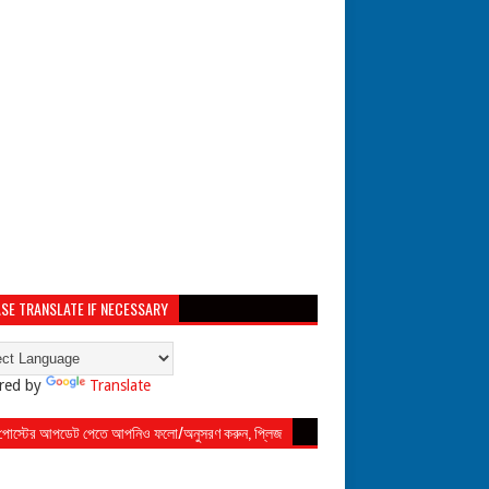
SE TRANSLATE IF NECESSARY
red by
Translate
 পোস্টের আপডেট পেতে আপনিও ফলো/অনুসরণ করুন, প্লিজ