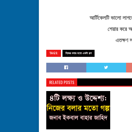
আর্টিকেলটি
ভালো
লাগল
শেয়ার
করে
আ
এতক্ষণ
স
TAGS:
নিজের বলার মতো একটা গল্প
RELATED POSTS