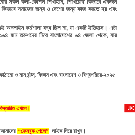
া হবার সকল কলা-কৌশল শিখাইনি, শিখিয়েছি কিভাবে একজন
হয়, কিভাবে সমাজের জন্য ও দেশের জন্য কাজ করতে হয় এবং
 অনলাইন কর্মশালা বন্ধ ছিল না, যা একটি ইতিহাস। এটা
র ১৬৪ জন তরুণদের নিয়ে বাংলাদেশের ৬৪ জেলা থেকে, যার
ী।
নকাঠামো
ও
মান
বন্টন, বিজ্ঞান এবং বাংলাদেশ ও বিশ্বপরিচয়
-
২০২৫
LIKE
বিস্তারিত এখানে।
।
আমাদের
‘‘
ফেসবুক
পেজে
”
লাইক
দিয়ে
রাখুন