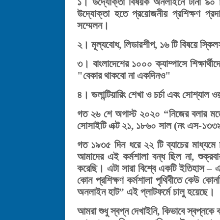
১। উদ্যোক্তা বিষয়ক অনলাইনে টানা ৯০ দিন 
উদ্যোক্তা হতে প্রয়োজনীয় প্রশিক্ষণ প
সম্মেলন।
২। মূল্যবোধ, লিডারশীপ, ১৬ টি বিষয়ে স্কিল
৩। বাংলাদেশের ১০০০ ক্যাম্পাসে শিক্ষার্থ
"বেকার থাকবো না একদিনও"
৪। ভলান্টিয়ারিং শেখা ও চর্চা এবং সোশ্যাল ও
গত ২৬ শে অগাস্ট ২০২০ “নিজের বলার মতো এ
সোসাইটি এক্ট ২১, ১৮৬০ সাল (নং এস-১৩
গত ১৯৩৫ দিন ধরে ২২ টি ব্যাচের মাধ্যম
আমাদের এই কর্মশালা বন্ধ ছিল না, শুক্র
করেছি। এটা সারা বিশ্বে একটি ইতিহাস – এ
কোন প্রশিক্ষণ কর্মশালা পৃথিবীতে কেউ কো
অনলাইন হাট” এই প্লাটফর্মে চালু হয়েছ
আমরা শুধু স্বপ্ন দেখাইনি, কিভাবে স্বপ্নক