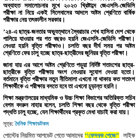
অব্যাহত সমালোচনার মুখে ২০২৩ খ্রিষ্টাব্দে জেএসসি-জেডিসি
পরীক্ষা না নিয়ে একই সিলেবাসের আদলে অষ্টম শ্রেণিতে বার্ষিক
পরীক্ষার নেয় তৎকালীন সরকার।
’২৪-এ ছাত্র-জনতার অভ্যুত্থানে স্বৈরাচার শেখ হাসিনা দেশ থেকে
পালিয়ে যাওয়ার পর গত বছরও হয়নি জেএসসি-জেডিসি পরীক্ষা।
নেওয়া হয়নি বৃত্তি পরীক্ষাও। চলতি বছর দীর্ঘ সময় পর অষ্টম
শ্রেণিতে ফের চালু হচ্ছে ছাত্র-ছাত্রীদের জুনিয়র বৃত্তি পরীক্ষা।
জানা যায় এর আগে অষ্টম শ্রেণিতে পড়ুয়া নির্দিষ্ট শতাংশের ছাত্র-
ছাত্রীকে বৃত্তি পরীক্ষায় অংশ নেওয়ার সুযোগ দেওয়া হতো।
বর্তমানে বৃত্তি পরীক্ষার নতুন নীতিমালা এখনো না থাকায় কত শতাংশ
শিক্ষার্থীকে এ পরীক্ষায় বসতে হবে তা এখনো চূড়ান্ত হয়নি।
শিক্ষা মন্ত্রণালয়ের মাধ্যমিক ও উচ্চ শিক্ষা বিভাগের অতিরিক্ত সচিব
বেগম বদরুন নাহার বলেন, চলতি শিক্ষা বছর থেকে বৃত্তি পরীক্ষা
পদ্ধতি চালু হচ্ছে, যেন শিক্ষার্থীদের প্রকৃত মেধা যাচাই করা যায়।
সূত্র
:
দৈনিক
শিক্ষাডটকম
পোস্টের নিয়মিত আপডেট পেতে আমাদের
‘‘
ফে
সবুক পেজে
”
লাইক