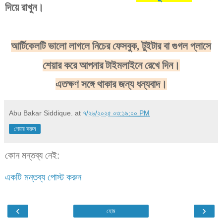
দিয়ে রাখুন
।
আর্টিকেলটি ভালো লাগলে নিচের ফেসবুক, টুইটার বা গুগল প্লাসে
শেয়ার করে আপনার টাইমলাইনে রেখে দিন।
এতক্ষণ সঙ্গে থাকার জন্য ধন্যবাদ।
Abu Bakar Siddique.
at
৭/২৬/২০২৫ ০৩:১৯:০০ PM
শেয়ার করুন
কোন মন্তব্য নেই:
একটি মন্তব্য পোস্ট করুন
‹
›
হোম